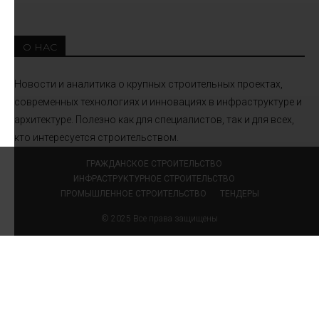
О НАС
Новости и аналитика о крупных строительных проектах,
современных технологиях и инновациях в инфраструктуре и
архитектуре. Полезно как для специалистов, так и для всех,
кто интересуется строительством.
ГРАЖДАНСКОЕ СТРОИТЕЛЬСТВО
ИНФРАСТРУКТУРНОЕ СТРОИТЕЛЬСТВО
ПРОМЫШЛЕННОЕ СТРОИТЕЛЬСТВО
ТЕНДЕРЫ
© 2025 Все права защищены