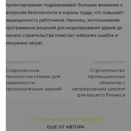
проектированию подразумевают большее внимание к
вопросам безопасности и охраны труда, что повышает
защищенность работников. Наконец, использование
программных решений для моделирования зданий до
начала строительства помогает избежать ошибок и
ненужных затрат.
Предыдущая статья
Следующая статья
Современные
Строительство
технологии стяжек для
промышленных
надежности
объектов с
промышленных зданий
непрерывным циклом
для вашего бизнеса
ЭТО МОЖЕТ БЫТЬ ИНТЕРЕСНО
ЕЩЕ ОТ АВТОРА