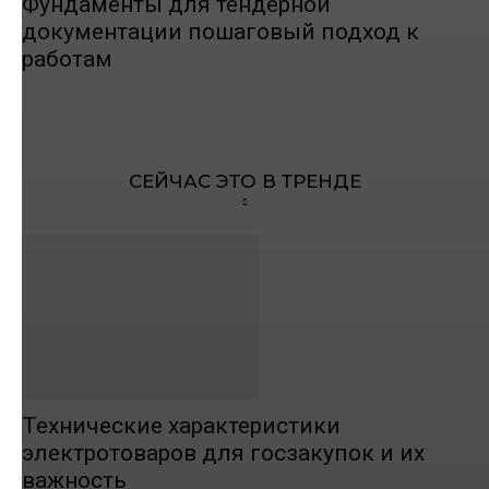
Фундаменты для тендерной
документации пошаговый подход к
работам
СЕЙЧАС ЭТО В ТРЕНДЕ
Технические характеристики
электротоваров для госзакупок и их
важность