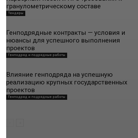
гранулометрическому составе
Тендеры
Генподрядные контракты — условия и
нюансы для успешного выполнения
проектов
Генподряд и подрядные работы
Влияние генподряда на успешную
реализацию крупных государственных
проектов
Генподряд и подрядные работы