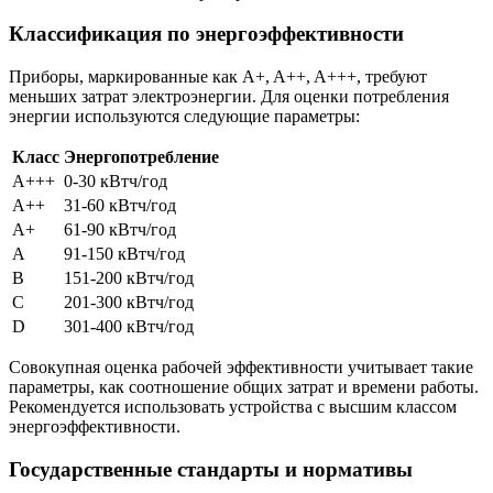
Классификация по энергоэффективности
Приборы, маркированные как A+, A++, A+++, требуют
меньших затрат электроэнергии. Для оценки потребления
энергии используются следующие параметры:
Класс
Энергопотребление
A+++
0-30 кВтч/год
A++
31-60 кВтч/год
A+
61-90 кВтч/год
A
91-150 кВтч/год
B
151-200 кВтч/год
C
201-300 кВтч/год
D
301-400 кВтч/год
Совокупная оценка рабочей эффективности учитывает такие
параметры, как соотношение общих затрат и времени работы.
Рекомендуется использовать устройства с высшим классом
энергоэффективности.
Государственные стандарты и нормативы