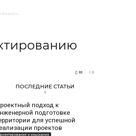
я бизнеса
ектированию
88
0
ПОСЛЕДНИЕ СТАТЬИ
роектный подход к
нженерной подготовке
ерритории для успешной
еализации проектов
роектирование и изыскания