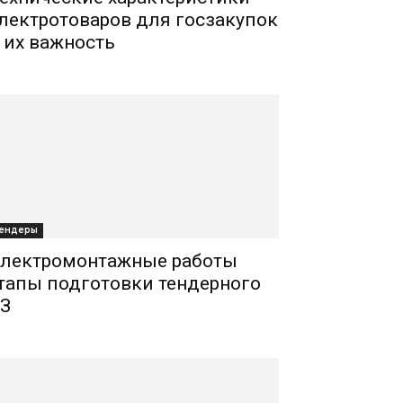
лектротоваров для госзакупок
 их важность
ендеры
лектромонтажные работы
тапы подготовки тендерного
З