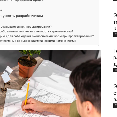
ой
Э
о учесть разработчикам
т
 учитываются при проектировании?
к
ребованиями влияет на стоимость строительства?
Т
димы для соблюдения экологических норм при проектировании?
ет помочь в борьбе с климатическими изменениями?
Г
р
д
Г
Э
с
з
Т