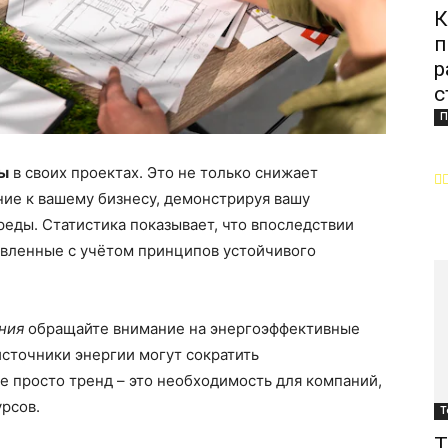
К
п
р
с
П
лы
в своих проектах. Это не только снижает
ние к вашему бизнесу, демонстрируя вашу
еды. Статистика показывает, что впоследствии
овленные с учётом принципов устойчивого
ния
обращайте внимание на энергоэффективные
сточники энергии могут сократить
е просто тренд – это необходимость для компаний,
рсов.
Т
Т