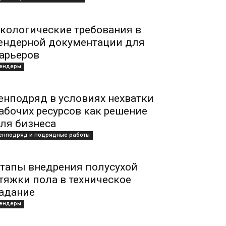
кологические требования в
ендерной документации для
арьеров
ендеры
енподряд в условиях нехватки
абочих ресурсов как решение
ля бизнеса
енподряд и подрядные работы
тапы внедрения полусухой
тяжки пола в техническое
адание
ендеры