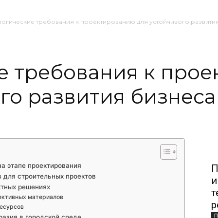
огические требования к проектированию для устойчивого развити
е требования к про
го развития бизнеса
на этапе проектирования
П
 для строительных проектов
и
ктных решениях
т
ективных материалов
р
ресурсов
П
разия в городской среде