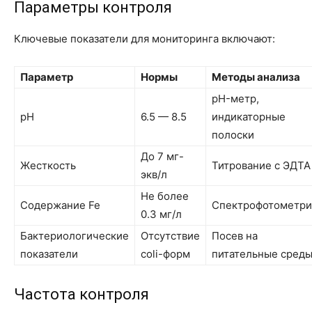
Параметры контроля
Ключевые показатели для мониторинга включают:
Параметр
Нормы
Методы анализа
pH-метр,
pH
6.5 — 8.5
индикаторные
полоски
До 7 мг-
Жесткость
Титрование с ЭДТА
экв/л
Не более
Содержание Fe
Спектрофотометри
0.3 мг/л
Бактериологические
Отсутствие
Посев на
показатели
coli-форм
питательные сред
Частота контроля