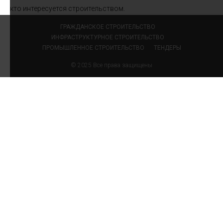
кто интересуется строительством.
ГРАЖДАНСКОЕ СТРОИТЕЛЬСТВО
ИНФРАСТРУКТУРНОЕ СТРОИТЕЛЬСТВО
ПРОМЫШЛЕННОЕ СТРОИТЕЛЬСТВО
ТЕНДЕРЫ
© 2025 Все права защищены