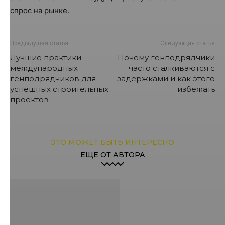
спрос на рынке.
Предыдущая статья
Следующая статья
Лучшие практики
Почему генподрядчики
международных
часто сталкиваются с
генподрядчиков для
задержками и как этого
успешных строительных
избежать
проектов
ЭТО МОЖЕТ БЫТЬ ИНТЕРЕСНО
ЕЩЕ ОТ АВТОРА