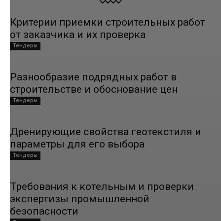
Критерии приемки строительных работ
от заказчика и их проверка
Тендеры
Разнообразие подрядных работ в
строительстве и обоснование цен
Тендеры
Дренирующие свойства геотекстиля и
параметры для его выбора
Тендеры
Требования к котельным и проверки
экспертизы промышленной
безопасности