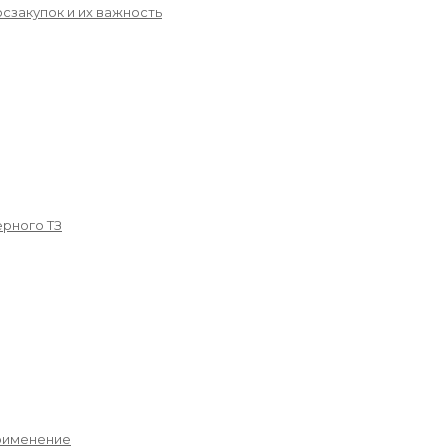
сзакупок и их важность
рного ТЗ
применение