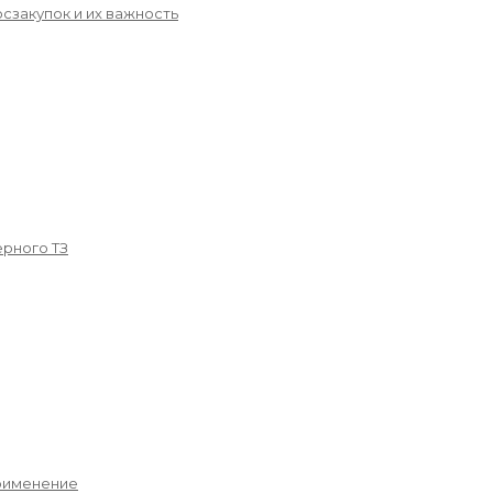
сзакупок и их важность
рного ТЗ
применение