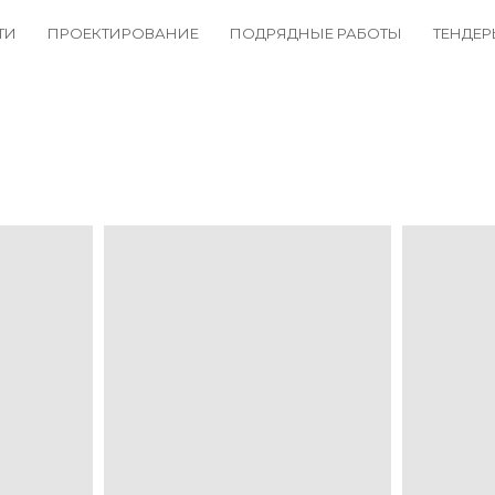
ТИ
ПРОЕКТИРОВАНИЕ
ПОДРЯДНЫЕ РАБОТЫ
ТЕНДЕ
ажданское строительство
Инженерные сети и коммуникации
 и изыскания
Промышленное строительство
Тендеры