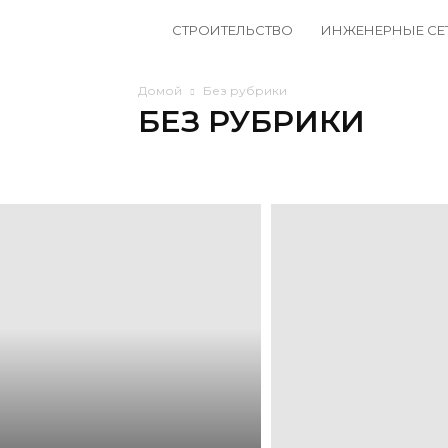
Все
СТРОИТЕЛЬСТВО
ИНЖЕНЕРНЫЕ СЕ
о
Домой
Без рубрики
БЕЗ РУБРИКИ
стройке
Без рубрики
Генподряд и подрядные работы
Гр
Инфраструктурное строительство
Проектирование
и
тендерах